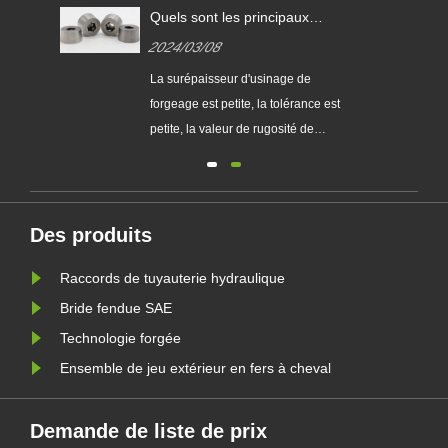
Quels sont les principaux
avantages du matriçage de
2024/03/08
précision par rapport au
matriçage ordinaire ?
 est
La surépaisseur d'usinage de
xion
forgeage est petite, la tolérance est
petite, la valeur de rugosité de
surface est petite. Il peut remplacer
partiellement ou totalement l'usinage
des pièces, il permet donc
n
d'économiser de la matière...
Des produits
Raccords de tuyauterie hydraulique
Bride fendue SAE
Technologie forgée
Ensemble de jeu extérieur en fers à cheval
Demande de liste de prix